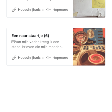
weggemoffelde verlies van mijn
moeder op mijn 10e. Dit is weer
Hopschrijfsels
Kim Hopmans
een stukje van die puzzel.
Een naar staartje (6)
💌Van mijn vader kreeg ik een
stapel brieven die mijn moeder
Joyce schreef naar familie, tijdens
haar ziekte in 1989/1990. In deze
Hopschrijfsels
Kim Hopmans
reeks #oerthema durf ik het
eíndelijk aan om de brieven te
lezen, mijn moeder ‘dichterbij’ te
halen en deze achterstallige rouw
te ontdekken. En oja, er zijn