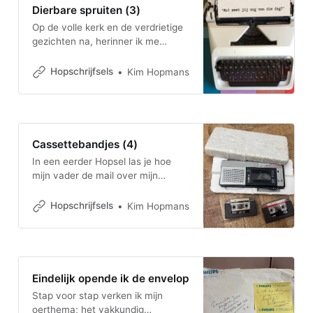
Dierbare spruiten (3)
Op de volle kerk en de verdrietige
gezichten na, herinner ik me
weinig van mama’s begrafenis.
Weet jij alles nog precies, ook wat
Hopschrijfsels
Kim Hopmans
er daarna gebeurde? En wil je daar
iets over zeggen of liever niet?
Liefs, je jongste spruit’
Cassettebandjes (4)
In een eerder Hopsel las je hoe
mijn vader de mail over mijn
moeder afsloot met een P.S. P.S.
in de onderste lade van mijn
Hopschrijfsels
Kim Hopmans
rechterbruine kastje, onder mijn
bureau, ligt een envelop: hierin
zitten twee cassettebandjes +
afluisterapparaat met daarop
geluidsopnamen van Joyce van
Eindelijk opende ik de envelop
een gesprek in onze
Stap voor stap verken ik mijn
oerthema; het vakkundig