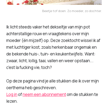
Beetje tof doen. Zo moeder, zo dochter.
Ik licht steeds vaker het dekseltje van mijn pot
achterstallige rouw en vraagtekens over mijn
moeder (én mijzelf) op. Deze zoektocht wissel ik af
met luchtiger kost, zoals herkenbaar ongemak en
de bekende huis-, tuin- en keukentwijfels. Want:
zwaar, licht, lollig, taai, vallen en weer opstaan...
c'est la fucking vie, toch?
Op deze pagina vind je alle stukken die ik over mijn
oerthema heb geschreven.
Log in
of
neem een abonnement
om de stukken te
lezen.