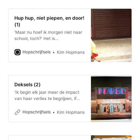
Hup hup, niet piepen, en door!
(1)
‘Maar nu hoef ik morgen niet naar
school, toch?’ Het is
woensdagavond 3 oktober 1990,
een uur of tien. Ik zit in het halletje
Hopschrijfsels
Kim Hopmans
van onze interlevelwoning in
Zevenaar, op de bank, ingeklemd
tussen oma en tante Hanny. Ze
komen net uit Eindhoven, hun
jassen nog aan. Ze zijn
Deksels (2)
‘Ik begin elk jaar meer de impact
van haar verlies te begrijpen, if
ever,’ appte een van mijn beste
vriendinnen me eerder dit jaar, op
Hopschrijfsels
Kim Hopmans
de dag dat mijn moeder 75 had
moeten worden.