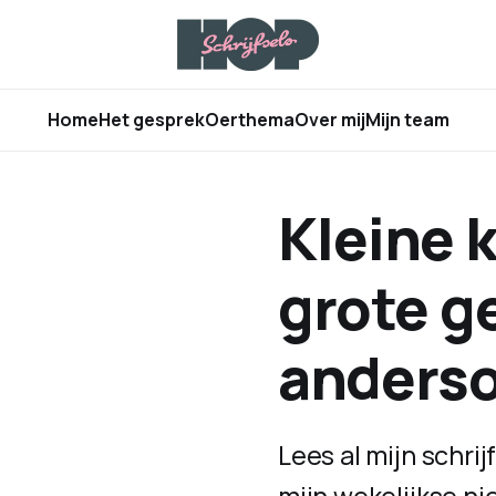
Home
Het gesprek
Oerthema
Over mij
Mijn team
Kleine 
grote g
anders
Lees al mijn schri