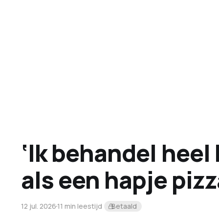
‘Ik behandel heel 
als een hapje pizz
12 jul. 2026
11 min leestijd
Betaald