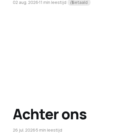
02 aug. 2026
11 min leestijd
Betaald
Achter ons
26 jul. 2026
5 min leestijd