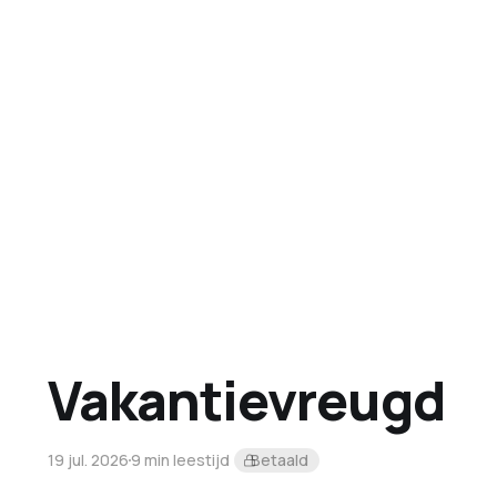
Vakantievreugd
19 jul. 2026
9 min leestijd
Betaald