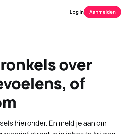
Log in
Aanmelden
kronkels over
evoelens, of
om
jfsels hieronder. En meld je aan om