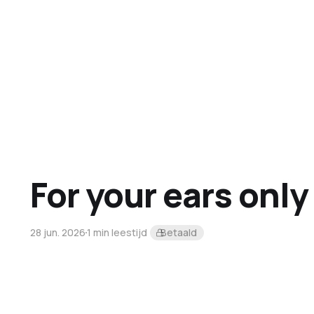
For your ears only
28 jun. 2026
1 min leestijd
Betaald