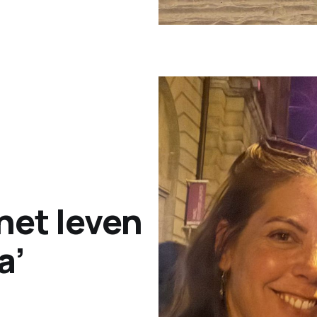
het leven
a’