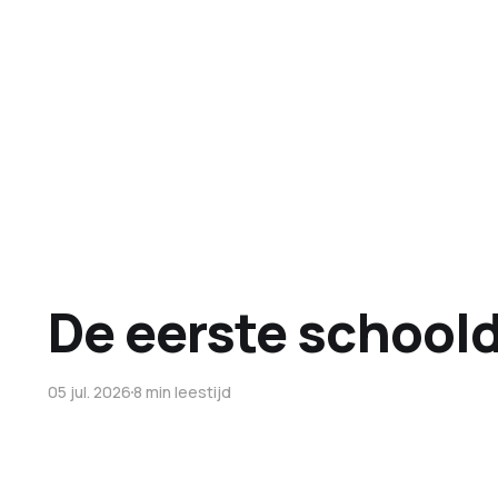
De eerste school
05 jul. 2026
8 min leestijd