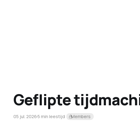
Geflipte tijdmach
05 jul. 2026
5 min leestijd
Members