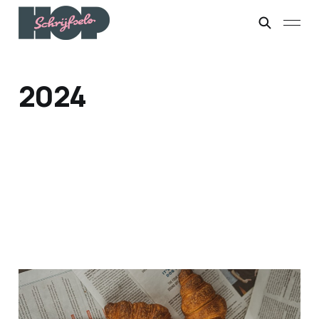
2024
'Focus op wat goed gaat'
29 okt. 2024
2 min leestijd
Members