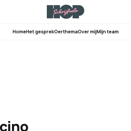
Home
Het gesprek
Oerthema
Over mij
Mijn team
cino