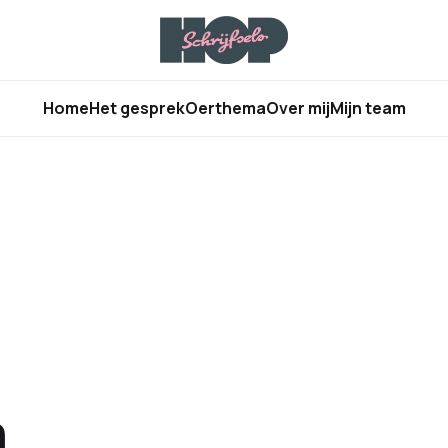
Home
Het gesprek
Oerthema
Over mij
Mijn team
n