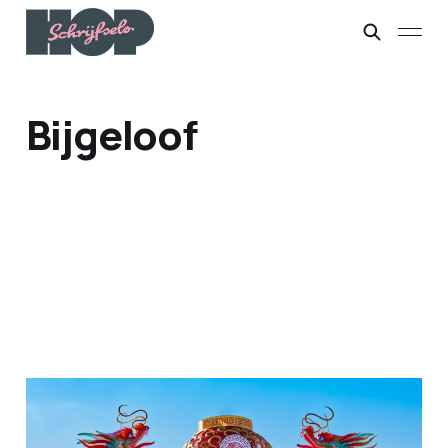
Bijgeloof
Sss...
15 feb. 2026
4 min leestijd
Paid