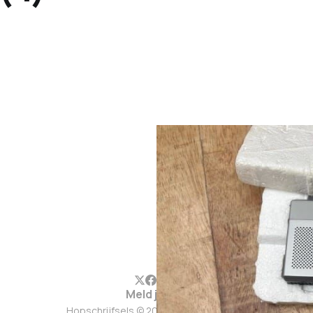
Meld je aan
Hopschrijfsels © 2026. Werkt op
Ghost