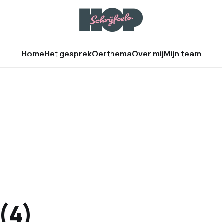
Home
Het gesprek
Oerthema
Over mij
Mijn team
(4)