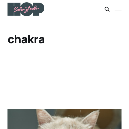
chakra
'Zeg... voor wíe doe jij dit
eigenlijk?’