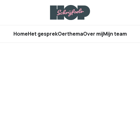
Home
Het gesprek
Oerthema
Over mij
Mijn team