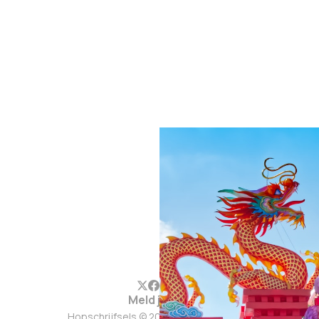
Meld je aan
Hopschrijfsels © 2026. Werkt op
Ghost