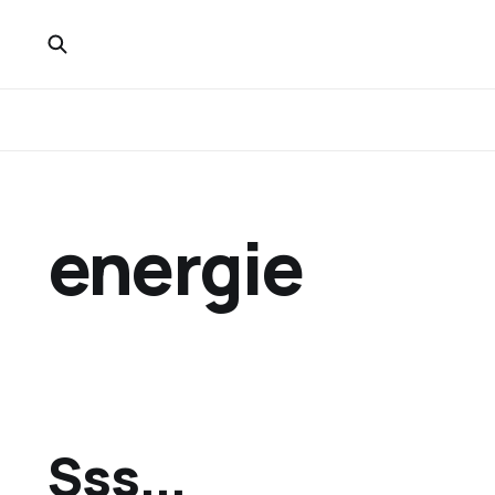
energie
Sss...