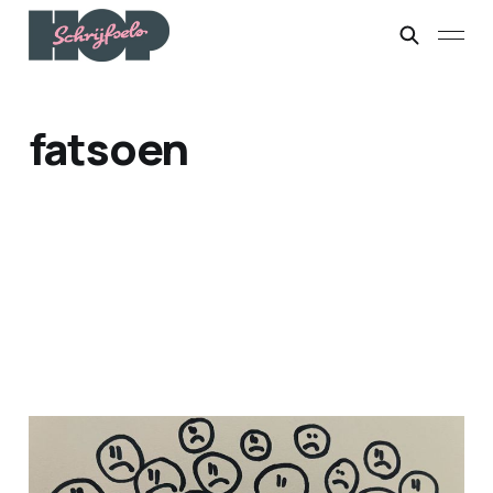
fatsoen
De kracht van een klein
gebaar