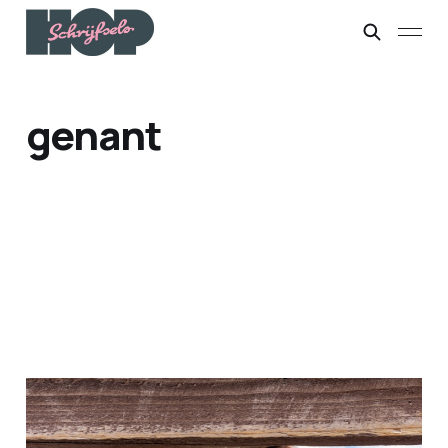
genant
Kan gebeuren
22 mrt. 2026
2 min leestijd
Betaald