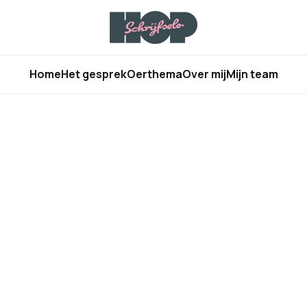
Home
Het gesprek
Oerthema
Over mij
Mijn team