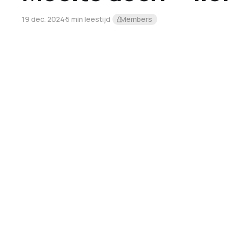
19 dec. 2024
5 min leestijd
Members