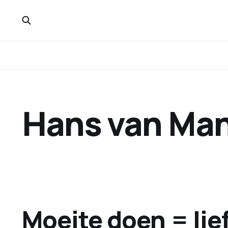
Hans van Ma
Moeite doen = lie