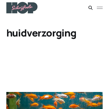
huidverzorging
De potjesbelofte
27 mrt. 2025
9 min leestijd
Members