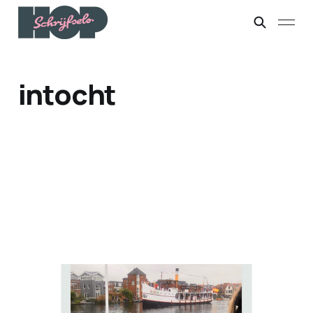
intocht
Pepernoten en
panterprint