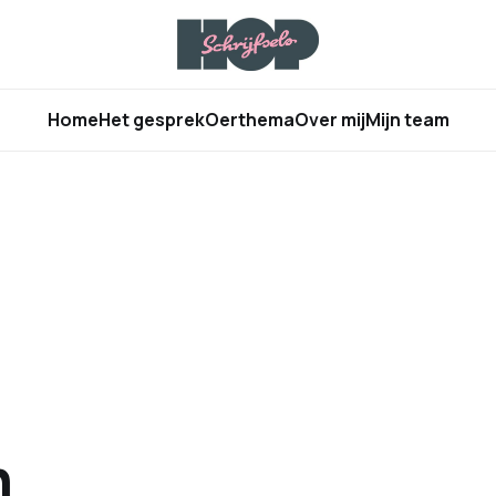
Home
Het gesprek
Oerthema
Over mij
Mijn team
n