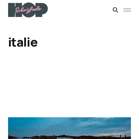
italie
Basale pret of sjiek-de-
friemel?