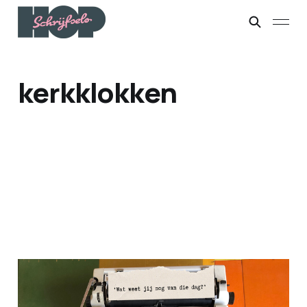
kerkklokken
Dierbare spruiten (3)
29 sep. 2025
6 min leestijd
Betaald