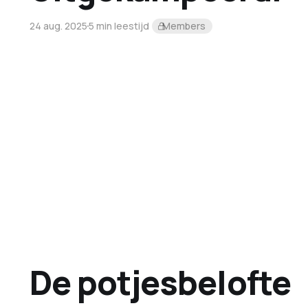
24 aug. 2025
5 min leestijd
Members
De potjesbelofte