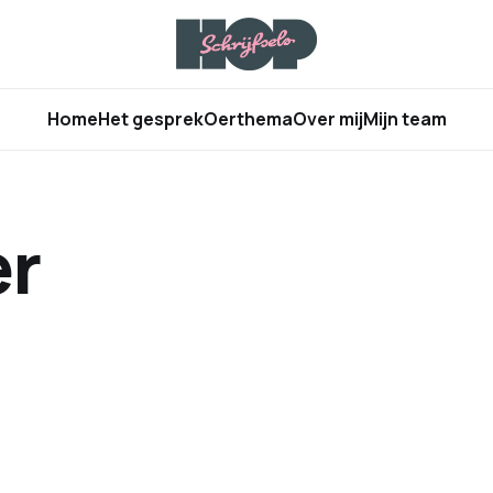
Home
Het gesprek
Oerthema
Over mij
Mijn team
er