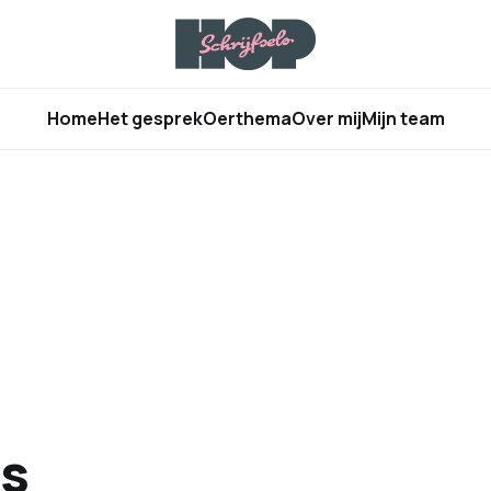
Home
Het gesprek
Oerthema
Over mij
Mijn team
s