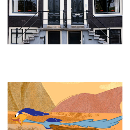
We moeten rennen,
springen, vliegen,
duiken, head first vallen
en weer doorgaaan!