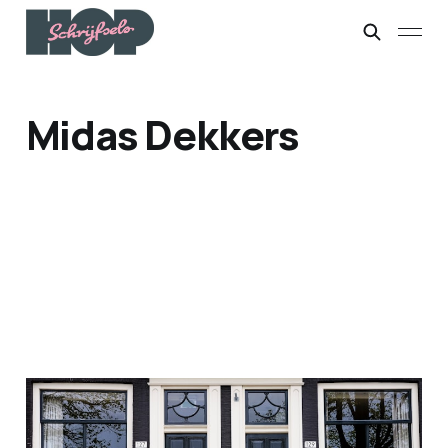
Midas Dekkers
Pikorde
18 jan. 2026
2 min leestijd
Paid