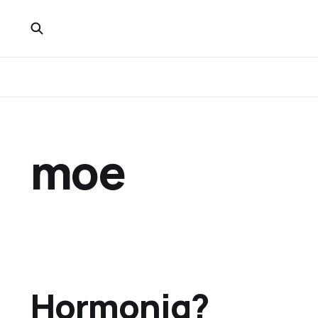
moe
Hormonig?