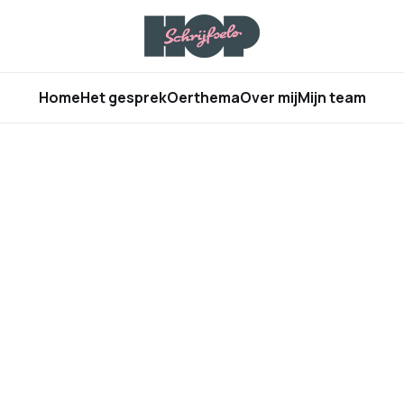
Home
Het gesprek
Oerthema
Over mij
Mijn team