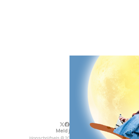
Meld je aan
Hopschrijfsels © 2026. Werkt op
Ghost