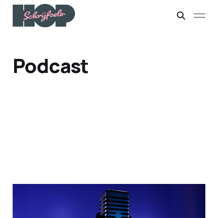
Podcast
For your ears only
28 jun. 2026
1 min leestijd
Betaald