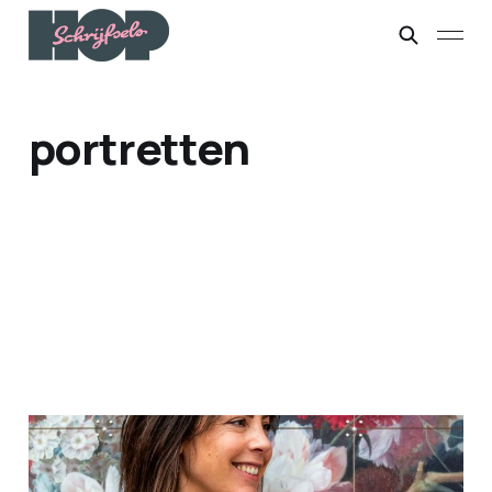
portretten
Over Kim Hopmans
15 feb. 2024
3 min leestijd