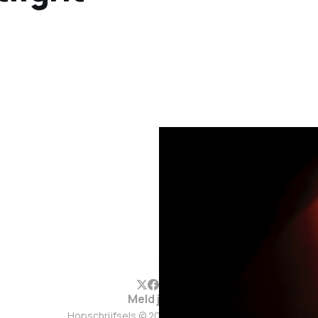
Meld je aan
Hopschrijfsels © 2026. Werkt op
Ghost