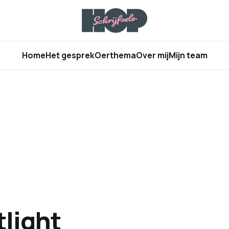
Home
Het gesprek
Oerthema
Over mij
Mijn team
tlight