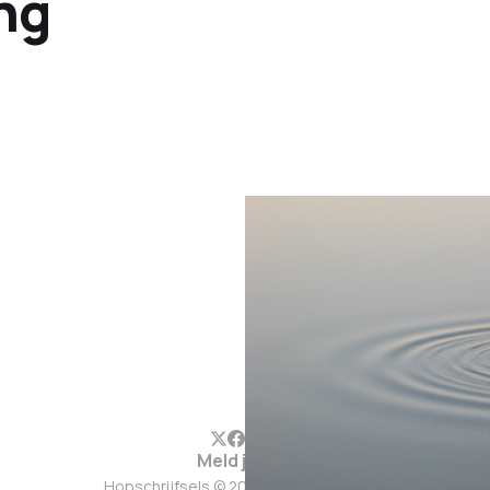
ng
Meld je aan
Hopschrijfsels © 2026. Werkt op
Ghost