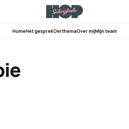
Home
Het gesprek
Oerthema
Over mij
Mijn team
pie