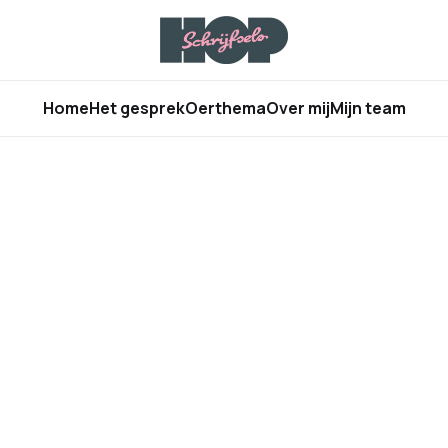
Home
Het gesprek
Oerthema
Over mij
Mijn team