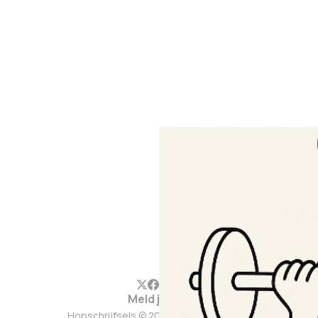
Meld je aan
Hopschrijfsels © 2026. Werkt op
Ghost