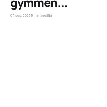
gymmen...
04 sep. 2025
5 min leestijd