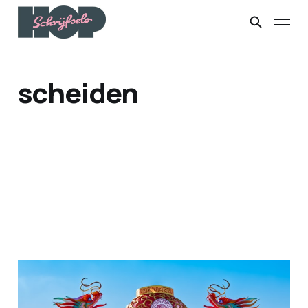
scheiden
Sss...
15 feb. 2026
4 min leestijd
Betaald