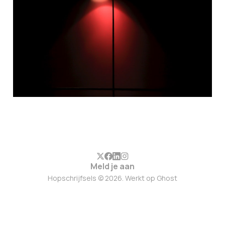
11 jan. 2026
7 min leestijd
Members
Meld je aan
Hopschrijfsels © 2026. Werkt op
Ghost