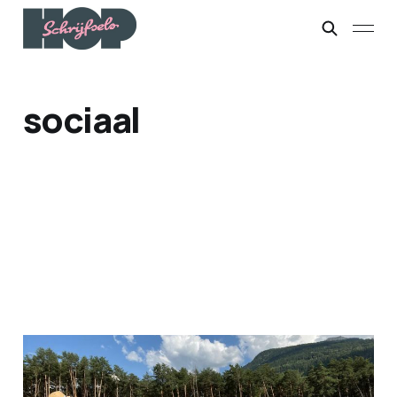
sociaal
Bloemen op zolder
#CampingEditie