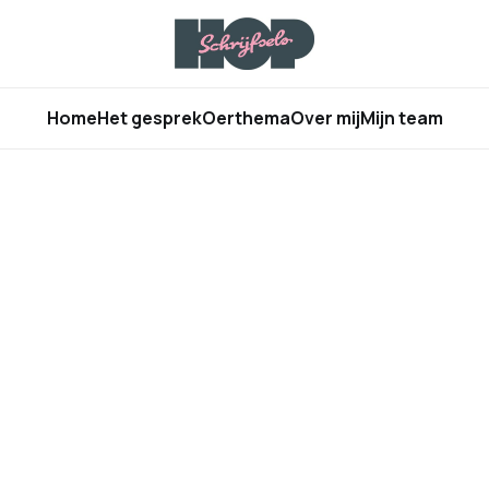
Home
Het gesprek
Oerthema
Over mij
Mijn team