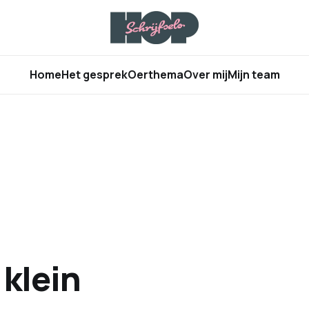
Home
Het gesprek
Oerthema
Over mij
Mijn team
 klein