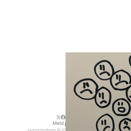
Meld je aan
Hopschrijfsels © 2026. Werkt op
Ghost