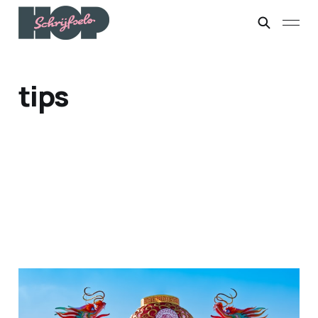
tips
Sss...
15 feb. 2026
4 min leestijd
Paid