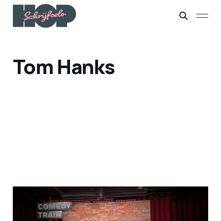
Tom Hanks
Trouble in paradise
10 mei 2026
2 min leestijd
Members