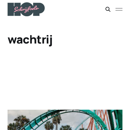
wachtrij
Schijtrij
22 jun. 2025
3 min leestijd
Members