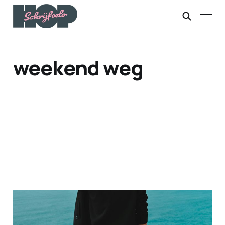
weekend weg
Dilemma
01 mrt. 2026
3 min leestijd
Members