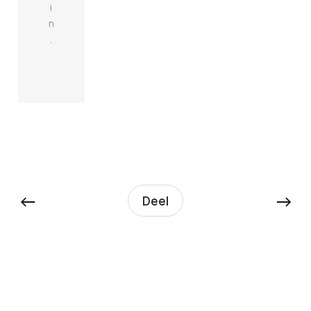
i
n
.
←
→
Deel