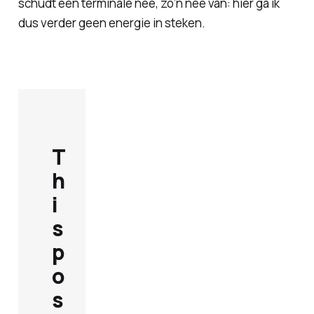
schudt een terminale nee, zo’n nee van: hier ga ik
dus verder geen energie in steken.
T
h
i
s
p
o
s