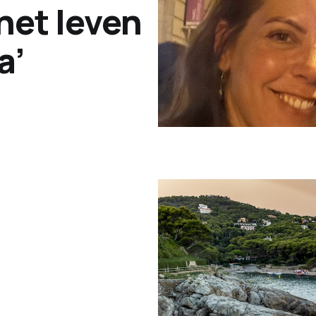
het leven
a’