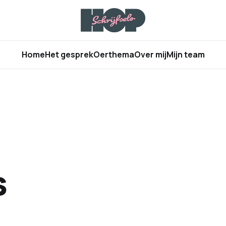
Home
Het gesprek
Oerthema
Over mij
Mijn team
s