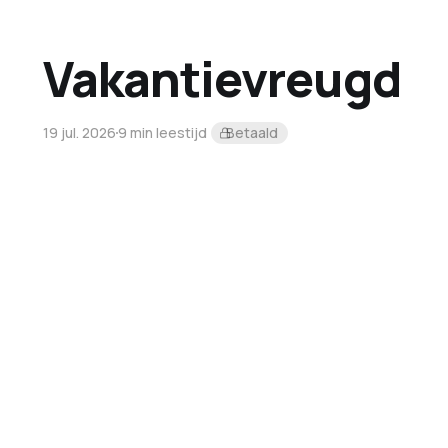
Vakantievreugd
19 jul. 2026
9 min leestijd
Betaald