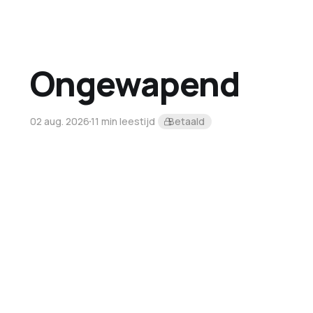
Ongewapend
02 aug. 2026
11 min leestijd
Betaald