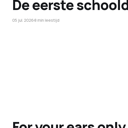
De eerste school
05 jul. 2026
8 min leestijd
For your ears only