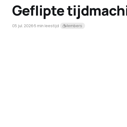
Geflipte tijdmach
05 jul. 2026
5 min leestijd
Members