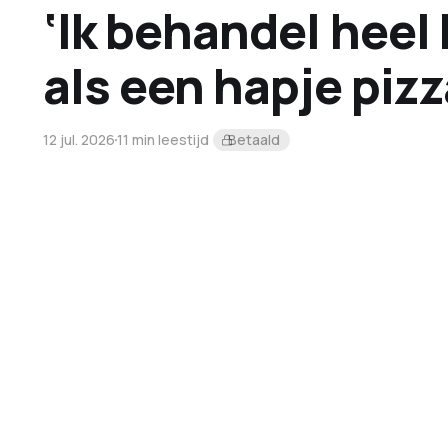
‘Ik behandel heel 
als een hapje pizz
12 jul. 2026
11 min leestijd
Betaald