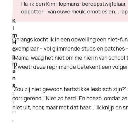
Ha, ik ben Kim Hopmans: beroepstwijfelaar, 
oppotter - van ouwe meuk, emoties en... la
K
i
m
Onlangs kocht ik in een opwelling een niet-func
H
exemplaar – vol glimmende studs en patches – 
o
p
‘Mama,
waag
het niet om me hierin van school t
m
ik weet: deze reprimande betekent een volgend
a
n
s
‘Zou zij niet gewoon hartstikke lesbisch zijn?’ 
2
corrigerend. ‘Niet zo hard! En hoezó, omdat ze
7
niet uit, hoor, maar met dat haar...’ Ik knijp e
m
r