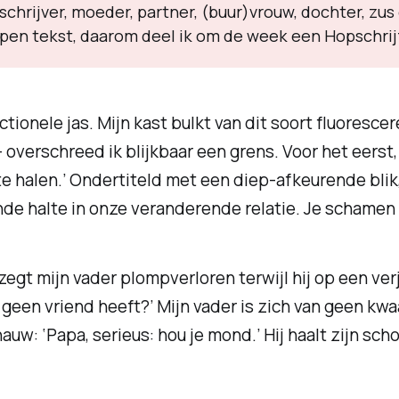
schrijver, moeder, partner, (buur)vrouw, dochter, zu
ppen tekst, daarom deel ik om de week een Hopschrijf
tionele jas. Mijn kast bulkt van dit soort fluoresce
overschreed ik blijkbaar een grens. Voor het eerst,
e halen.’ Ondertiteld met een diep-afkeurende blik, 
e halte in onze veranderende relatie. Je schamen v
zegt mijn vader plompverloren terwijl hij op een verj
 geen vriend heeft?’ Mijn vader is zich van geen kwa
n snauw: ‘Papa, serieus: hou je mond.’ Hij haalt zijn 