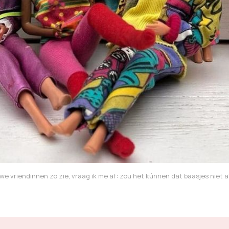
ouwe vriendinnen zo zie, vraag ik me af: zou het kúnnen dat baasjes niet a