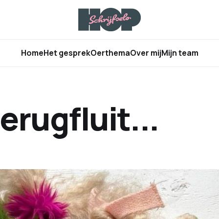
Home
Het gesprek
Oerthema
Over mij
Mijn team
terugfluit...