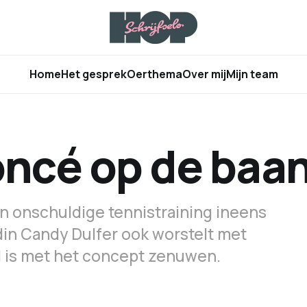
Home
Het gesprek
Oerthema
Over mij
Mijn team
oncé op de baa
een onschuldige tennistraining ineens
din Candy Dulfer ook worstelt met
 is met het concept zenuwen.