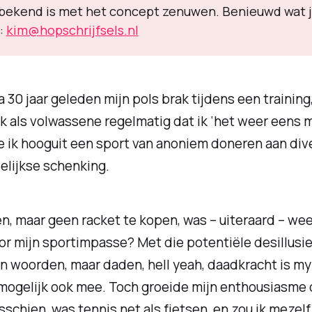
bekend is met het concept zenuwen. Benieuwd wat je
s:
kim@hopschrijfsels.nl
a 30 jaar geleden mijn pols brak tijdens een training,
ik als volwassene regelmatig dat ik ‘het weer eens 
kte ik hooguit een sport van anoniem doneren aan di
elijkse schenking.
 maar geen racket te kopen, was – uiteraard – weer
or mijn sportimpasse? Met die potentiële desillusie
en woorden, maar daden, hell yeah, daadkracht is m
e mogelijk ook mee. Toch groeide mijn enthousiasme
isschien, was tennis net als fietsen, en zou ik meze