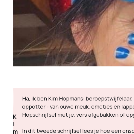
Ha, ik ben Kim Hopmans: beroepstwijfelaar, 
oppotter - van ouwe meuk, emoties en lappe
Hopschrijfsel met je, vers afgebakken of op
K
i
In dit tweede schrijfsel lees je hoe een on
m