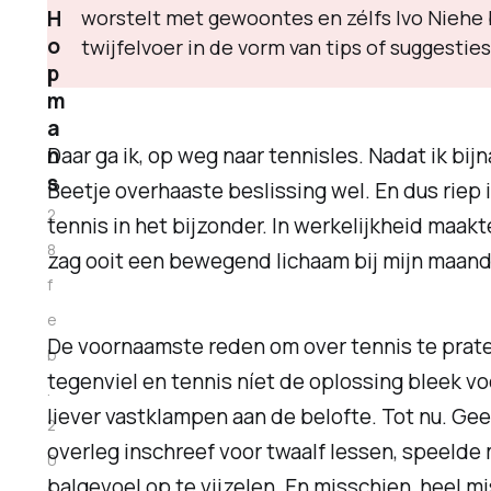
H
worstelt met gewoontes en zélfs Ivo Niehe 
o
twijfelvoer in de vorm van tips of suggestie
p
m
a
n
Daar ga ik, op weg naar tennisles. Nadat ik bijn
s
Beetje overhaaste beslissing wel. En dus riep 
2
tennis in het bijzonder. In werkelijkheid maa
8
zag ooit een bewegend lichaam bij mijn maand
f
e
De voornaamste reden om over tennis te praten,
b
tegenviel en tennis níet de oplossing bleek vo
.
liever vastklampen aan de belofte. Tot nu. Ge
2
overleg inschreef voor twaalf lessen, speeld
0
balgevoel op te vijzelen. En misschien, heel m