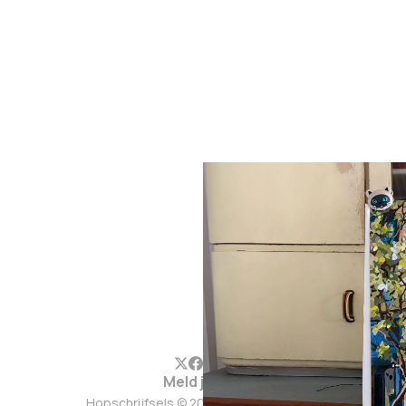
Meld je aan
Hopschrijfsels © 2026. Werkt op
Ghost