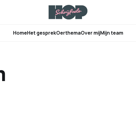
Home
Het gesprek
Oerthema
Over mij
Mijn team
m