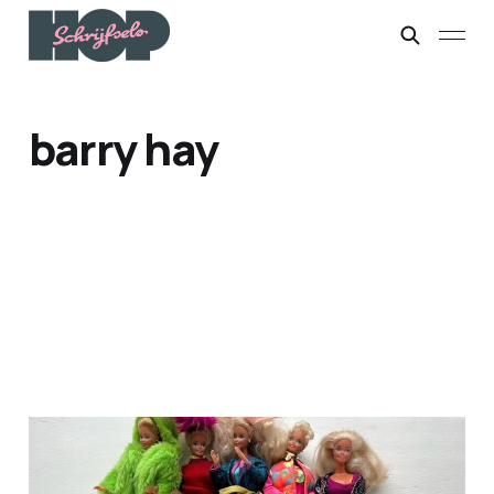
barry hay
Als je kind je terugfluit...
27 mrt. 2024
7 min leestijd
Members