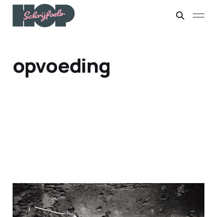
opvoeding
Een beetje weerstand
26 nov. 2025
6 min leestijd
Members