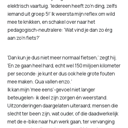
elektrisch vaartuig. ‘Iedereen heeft zo’n ding, zelfs
iemand uit groep 5!’ Ik weersta mijn reflex om wild
mee te knikken, en schakel over naar het
pedagogisch-neutralere: ‘Wat vind je dan zo érg
aan zo’n fiets?’
‘Dan kun je dus niet meer normaal fietsen,’ zegt hij.
‘En ze gaan heel hard, echt wel 150 miljoen kilometer
per seconde: je kunt er dus ook hele grote fouten
mee maken. Qua vallen enzo.’
Ik kan mijn ‘mee eens’-gevoel niet langer
beteugelen: ik deel zijn zorgen én weerstand.
Uitzonderingen daargelaten uiteraard; mensen die
slecht ter been zijn, wat ouder, of die daadwerkelijk
met de e-bike naar hun werk gaan, ter vervanging