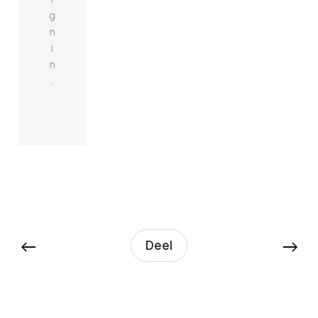
g
n
i
n
.
←
→
Deel