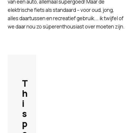
van een auto, allemaal supergoed! Maar de
elektrische fiets als standaard – voor oud, jong,
alles daartussen en recreatief gebruik... ik twijfel of
we daar nou zo súperenthousiast over moeten zijn.
T
h
i
s
p