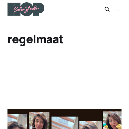
regelmaat
Minder minder minder
07 mei 2025
5 min leestijd
Members