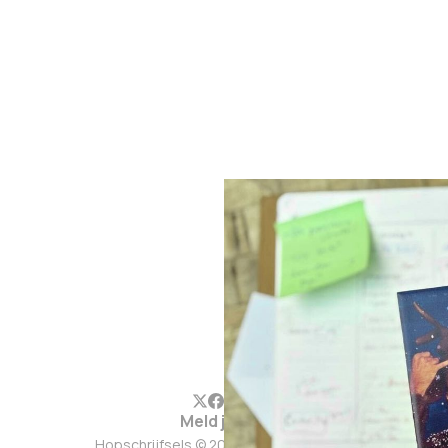
Meld je aan
Hopschrijfsels © 2026. Werkt op
Ghost