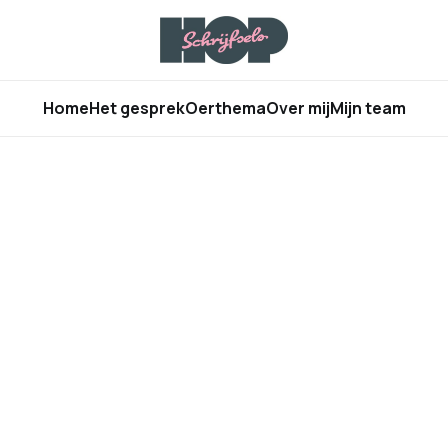
Home
Het gesprek
Oerthema
Over mij
Mijn team