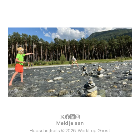
Bloemen op zolder
#CampingEditie
14 aug. 2025
6 min leestijd
Members
Meld je aan
Hopschrijfsels © 2026. Werkt op
Ghost