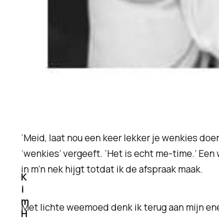
‘Meid, laat nou een keer lekker je
wenkies
doen
‘wenkies’ vergeeft. ‘Het is echt me-time.’ Een
in m’n nek hijgt totdat ik de afspraak maak.
K
i
m
Met lichte weemoed denk ik terug aan mijn ene
H