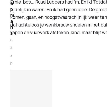
Ernie-bos... Ruud Lubbers had ‘m. En ik! Totdat
o
p
tijdelijk in waren. En ik had geen idee. De gro
m
komen, gaan, en hoogstwaarschijnlijk weer terug
a
dat achteloos je wenkbrauw snoeien in het bakj
n
vapen en vuurwerk afsteken, kind, maar blijf we
s
0
3
a
p
r
.
2
0
2