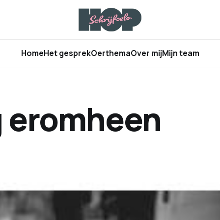
Home
Het gesprek
Oerthema
Over mij
Mijn team
g eromheen