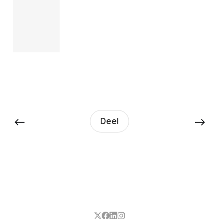
.
←
→
Deel