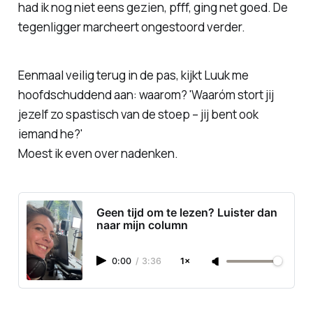
had ik nog niet eens gezien, pfff, ging net goed. De
tegenligger marcheert ongestoord verder.
Eenmaal veilig terug in de pas, kijkt Luuk me
hoofdschuddend aan: waarom? 'Waaróm stort jij
jezelf zo spastisch van de stoep – jij bent
ook
iemand he?'
Moest ik even over nadenken.
Geen tijd om te lezen? Luister dan
naar mijn column
0:00
/
3:36
1×