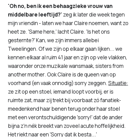
'Oh no, ben ik een behaagzieke vrouw van
middelbare leeftijd?'
zeg ik later die week tegen
mijn vriendin - laten we haar Claire noemen, want zo
heet ze.
'Same here,' lacht Claire. 'Is het ons
gesternte?' Kan, we zijn immers allebei
Tweelingen. Of we zijn op elkaar gaan lijken... we
kennen elkaar al ruim 41 jaar en zijn op vele vlakken,
waaronder onze muzikale wansmaak,
sisters from
another mother
. Ook Claire is de
queen
van op
voorhand (en vaak onnodig) sorry zeggen.
Situatie:
ze zit op een stoel, iemand loopt voorbij, er is
ruimte zat, maar zij trekt bij voorbaat zó fanatiek-
meedenkend haar benen terug onder haar stoel
met een verontschuldigende 'sorry!' dat de ander
bijna z'n nék breekt van zoveel acute hoffelijkheid.
Het riekt naar een 'Sorry dat ik besta...'