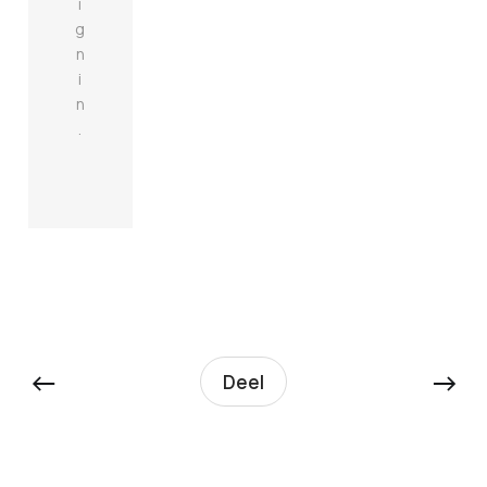
i
g
n
i
n
.
←
→
Deel